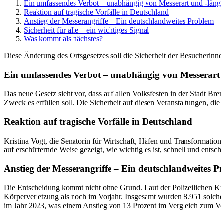
Ein umfassendes Verbot – unabhängig von Messerart und -läng
Reaktion auf tragische Vorfälle in Deutschland
Anstieg der Messerangriffe – Ein deutschlandweites Problem
Sicherheit für alle – ein wichtiges Signal
Was kommt als nächstes?
Diese Änderung des Ortsgesetzes soll die Sicherheit der Besucherinn
Ein umfassendes Verbot – unabhängig von Messerart
Das neue Gesetz sieht vor, dass auf allen Volksfesten in der Stadt Br
Zweck es erfüllen soll. Die Sicherheit auf diesen Veranstaltungen, d
Reaktion auf tragische Vorfälle in Deutschland
Kristina Vogt, die Senatorin für Wirtschaft, Häfen und Transformati
auf erschütternde Weise gezeigt, wie wichtig es ist, schnell und ents
Anstieg der Messerangriffe – Ein deutschlandweites 
Die Entscheidung kommt nicht ohne Grund. Laut der Polizeilichen Kr
Körperverletzung als noch im Vorjahr. Insgesamt wurden 8.951 solche
im Jahr 2023, was einem Anstieg von 13 Prozent im Vergleich zum Vor