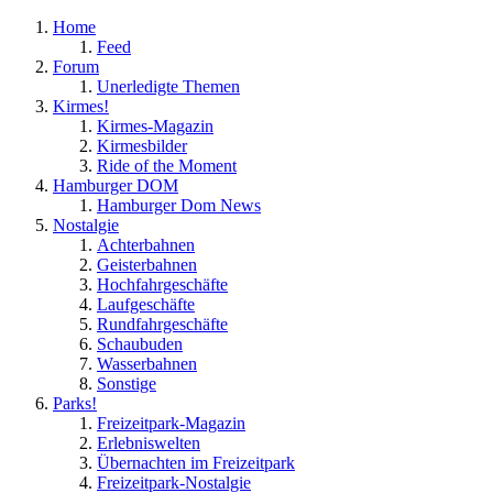
Home
Feed
Forum
Unerledigte Themen
Kirmes!
Kirmes-Magazin
Kirmesbilder
Ride of the Moment
Hamburger DOM
Hamburger Dom News
Nostalgie
Achterbahnen
Geisterbahnen
Hochfahrgeschäfte
Laufgeschäfte
Rundfahrgeschäfte
Schaubuden
Wasserbahnen
Sonstige
Parks!
Freizeitpark-Magazin
Erlebniswelten
Übernachten im Freizeitpark
Freizeitpark-Nostalgie