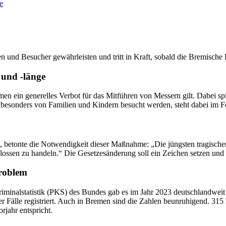
e
en und Besucher gewährleisten und tritt in Kraft, sobald die Bremisch
 und -länge
emen ein generelles Verbot für das Mitführen von Messern gilt. Dabei sp
ie besonders von Familien und Kindern besucht werden, steht dabei im F
on, betonte die Notwendigkeit dieser Maßnahme: „Die jüngsten tragisch
chlossen zu handeln.“ Die Gesetzesänderung soll ein Zeichen setzen und
Problem
iminalstatistik (PKS) des Bundes gab es im Jahr 2023 deutschlandweit
r Fälle registriert. Auch in Bremen sind die Zahlen beunruhigend. 31
jahr entspricht.