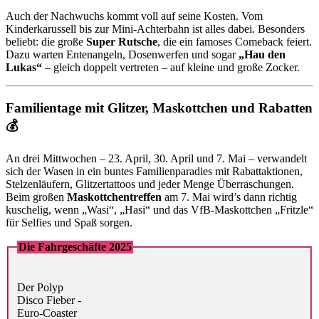
Auch der Nachwuchs kommt voll auf seine Kosten. Vom
Kinderkarussell bis zur Mini-Achterbahn ist alles dabei. Besonders
beliebt: die große
Super Rutsche
, die ein famoses Comeback feiert.
Dazu warten Entenangeln, Dosenwerfen und sogar
„Hau den
Lukas“
– gleich doppelt vertreten – auf kleine und große Zocker.
Familientage mit Glitzer, Maskottchen und Rabatten
💰
An drei Mittwochen – 23. April, 30. April und 7. Mai – verwandelt
sich der Wasen in ein buntes Familienparadies mit Rabattaktionen,
Stelzenläufern, Glitzertattoos und jeder Menge Überraschungen.
Beim großen
Maskottchentreffen
am 7. Mai wird’s dann richtig
kuschelig, wenn „Wasi“, „Hasi“ und das VfB-Maskottchen „Fritzle“
für Selfies und Spaß sorgen.
Die Fahrgeschäfte 2025
Der Polyp
Disco Fieber -
Euro-Coaster