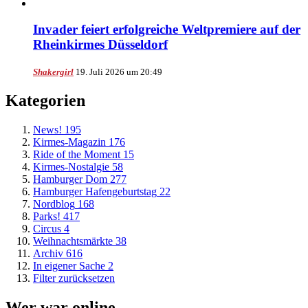
Invader feiert erfolgreiche Weltpremiere auf der
Rheinkirmes Düsseldorf
Shakergirl
19. Juli 2026 um 20:49
Kategorien
News!
195
Kirmes-Magazin
176
Ride of the Moment
15
Kirmes-Nostalgie
58
Hamburger Dom
277
Hamburger Hafengeburtstag
22
Nordblog
168
Parks!
417
Circus
4
Weihnachtsmärkte
38
Archiv
616
In eigener Sache
2
Filter zurücksetzen
Wer war online