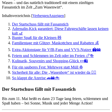
Wasen – und das natürlich traditionell mit einem zünftigen
Fassanstich im Zelt „Zum Wasenwirt“.
Inhaltsverzeichnis
[
Verbergen
Anzeigen
]
Der Startschuss fällt mit Fassanstich
Adrenalin-Kick garantiert: Diese Fahrgeschäfte lassen keinen
kalt 🎢
Bunter Spaß für die Kleinen 🧸
Familientage mit Glitzer, Maskottchen und Rabatten 💰
Extra-Aktionstage für VfB-Fans und VVS-Nutzer 🏟️🚋
Feiern und Schlemmen im Zelt oder im Freien 🍗🍻
Kulinarik, Souvenirs und Shopping-Glück 🍬🛍️
Für ein sauberes Fest: Mehrweg statt Müll ♻️
Sicherheit für alle: Die „Wasenboje“ ist wieder da 👮‍♀️
So klappt die Anreise 🚗🚋🚲
Der Startschuss fällt mit Fassanstich
Bis zum 11. Mai heißt es dann 23 Tage lang feiern, schlemmen und
Spaß haben – bei Sonne, Musik und jeder Menge Action!