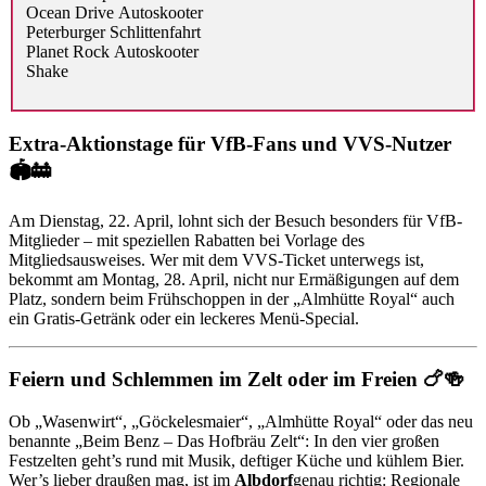
Ocean Drive Autoskooter
Peterburger Schlittenfahrt
Planet Rock Autoskooter
Shake
Extra-Aktionstage für VfB-Fans und VVS-Nutzer
🏟️🚋
Am Dienstag, 22. April, lohnt sich der Besuch besonders für VfB-
Mitglieder – mit speziellen Rabatten bei Vorlage des
Mitgliedsausweises. Wer mit dem VVS-Ticket unterwegs ist,
bekommt am Montag, 28. April, nicht nur Ermäßigungen auf dem
Platz, sondern beim Frühschoppen in der „Almhütte Royal“ auch
ein Gratis-Getränk oder ein leckeres Menü-Special.
Feiern und Schlemmen im Zelt oder im Freien 🍗🍻
Ob „Wasenwirt“, „Göckelesmaier“, „Almhütte Royal“ oder das neu
benannte „Beim Benz – Das Hofbräu Zelt“: In den vier großen
Festzelten geht’s rund mit Musik, deftiger Küche und kühlem Bier.
Wer’s lieber draußen mag, ist im
Albdorf
genau richtig: Regionale