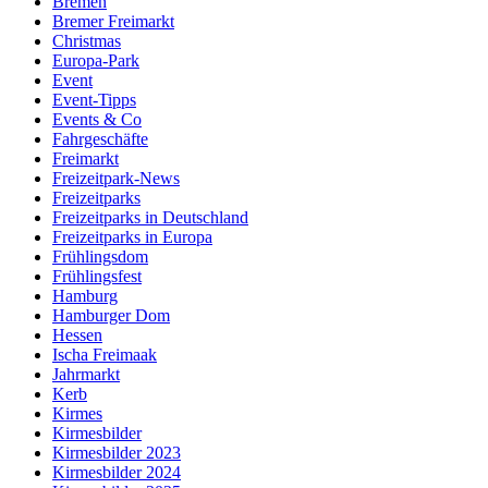
Bremen
Bremer Freimarkt
Christmas
Europa-Park
Event
Event-Tipps
Events & Co
Fahrgeschäfte
Freimarkt
Freizeitpark-News
Freizeitparks
Freizeitparks in Deutschland
Freizeitparks in Europa
Frühlingsdom
Frühlingsfest
Hamburg
Hamburger Dom
Hessen
Ischa Freimaak
Jahrmarkt
Kerb
Kirmes
Kirmesbilder
Kirmesbilder 2023
Kirmesbilder 2024