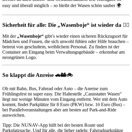
easy und überall möglich – so bleibt der Wasen schön sauber 🌍
Sicherheit für alle: Die „Wasenboje“ ist wieder da 👮‍♀️
Mit der
„Wasenboje“
gibt’s wieder einen sicheren Rückzugsort für
Mädchen und Frauen, die sich unwohl fühlen oder Hilfe brauchen –
betreut von geschultem, weiblichem Personal. Zu finden ist der
Container am Eingang beim Verwaltungsgebäude – erkennbar am
neongrünen Logo.
So klappt die Anreise 🚗🚋🚲
Ob mit Bahn, Bus, Fahrrad oder Auto – die Anreise zum
Frühlingsfest ist super easy. Die Haltestelle „Cannstatter Wasen“
liegt nur wenige Minuten vom Eingang entfernt. Wer mit dem Auto
kommt, findet Parkplätze für 8 Euro (PKW) bzw. 16 Euro (Bus) –
bei Parallelveranstaltungen aber am besten auf Park-and-Ride
ausweichen.
Tipp: Die NUNAV-App hilft bei der besten Route und
Parkplatzsuche. Und für alle, die lieber radeln: Fahrradparkplätze