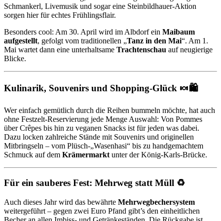
Schmankerl, Livemusik und sogar eine Steinbildhauer-Aktion
sorgen hier für echtes Frühlingsflair.
Besonders cool: Am 30. April wird im Albdorf ein
Maibaum
aufgestellt
, gefolgt vom traditionellen „
Tanz in den Mai
“. Am 1.
Mai wartet dann eine unterhaltsame
Trachtenschau
auf neugierige
Blicke.
Kulinarik, Souvenirs und Shopping-Glück 🍬🛍️
Wer einfach gemütlich durch die Reihen bummeln möchte, hat auch
ohne Festzelt-Reservierung jede Menge Auswahl: Von Pommes
über Crêpes bis hin zu veganen Snacks ist für jeden was dabei.
Dazu locken zahlreiche Stände mit Souvenirs und originellen
Mitbringseln – vom Plüsch-„Wasenhasi“ bis zu handgemachtem
Schmuck auf dem
Krämermarkt
unter der König-Karls-Brücke.
Für ein sauberes Fest: Mehrweg statt Müll ♻️
Auch dieses Jahr wird das bewährte
Mehrwegbechersystem
weitergeführt – gegen zwei Euro Pfand gibt’s den einheitlichen
Becher an allen Imbiss- und Getränkeständen. Die Rückgabe ist