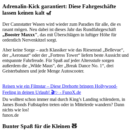
Adrenalin-Kick garantiert: Diese Fahrgeschäfte
lassen keinen kalt 🎢
Der Cannstatter Wasen wird wieder zum Paradies für alle, die es
rasant mögen. Neu dabei ist dieses Jahr das Rundfahrgeschäft
„Booster Maxxx"
, das mit Überschlägen in luftiger Höhe für
ordentlich Nervenkitzel sorgt.
Aber keine Sorge – auch Klassiker wie das Riesenrad „Bellevue“,
der „Aeronaut“ oder der „Fortress Tower“ liefern beste Aussicht und
entspannte Fahrfreude. Für Spaß auf jeder Altersstufe sorgen
außerdem die „Wilde Maus“, der „Break Dance No. 1“, drei
Geisterbahnen und jede Menge Autoscooter.
Reisen wie ein Filmstar – Diese Drehorte bringen Hollywood-
Feeling in deinen Urlaub! 🎬✨ - FunoX.de
Du wolltest schon immer mal durch King’s Landing schlendern, in
James Bonds Fußstapfen treten oder in Mittelerde wandern? Dann
nichts wie los!
funox.de
Bunter Spaß für die Kleinen 🧸