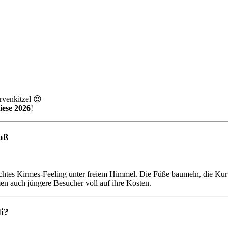
rvenkitzel 😍
ese 2026
!
aß
chtes Kirmes-Feeling unter freiem Himmel. Die Füße baumeln, die Kur
n auch jüngere Besucher voll auf ihre Kosten.
i?