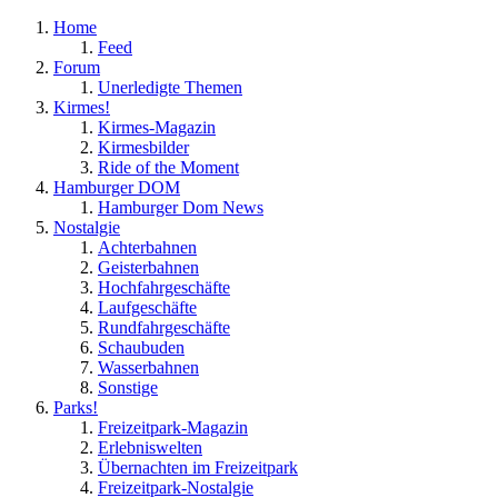
Home
Feed
Forum
Unerledigte Themen
Kirmes!
Kirmes-Magazin
Kirmesbilder
Ride of the Moment
Hamburger DOM
Hamburger Dom News
Nostalgie
Achterbahnen
Geisterbahnen
Hochfahrgeschäfte
Laufgeschäfte
Rundfahrgeschäfte
Schaubuden
Wasserbahnen
Sonstige
Parks!
Freizeitpark-Magazin
Erlebniswelten
Übernachten im Freizeitpark
Freizeitpark-Nostalgie