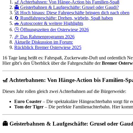
🎢 Achterbahnen: Von Hänge-Action bis Familien-Spaß
👻 Geisterbahnen & Laufgeschäfte: Grusel oder Gaudi?
🚀 Hoch hinaus: Diese Fahrgeschäfte bringen dich nach oben
🔄 Rundfahrgeschäfte: Drehen, wirbeln, Spaß haben
🚗 Autoscooter & weitere Highlights
🕒 Öffnungszeiten der Osterwiese 2026
🎉 Das Rahmenprogramm 2026
Aktuelle Diskussion im Forum:
Rückblick Bremer Osterwiese 2025
16 Tage lang heißt es: Fahrspaß, Zuckerwatte-Duft und ordentlich Ne
Hier gibt’s den Überblick über die Fahrgeschäfte der
Bremer Osterwi
🎢 Achterbahnen: Von Hänge-Action bis Familien-Sp
Dieses Jahr rollen gleich zwei Achterbahnen auf die Bürgerweide:
Euro Coaster
– Die spektakuläre Hängeachterbahn sorgt für e
Tom der Tiger
– Die perfekte Familienachterbahn. Hier komme
👻 Geisterbahnen & Laufgeschäfte: Grusel oder Gaud