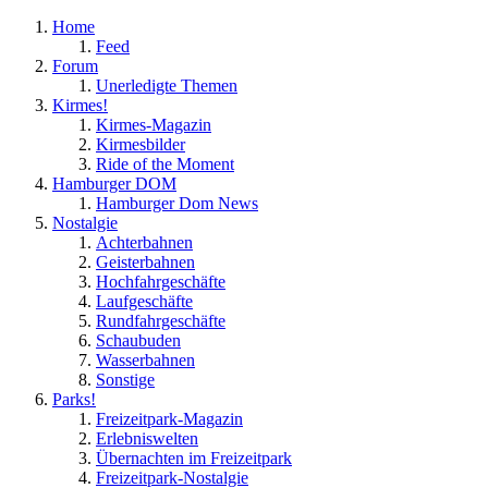
Home
Feed
Forum
Unerledigte Themen
Kirmes!
Kirmes-Magazin
Kirmesbilder
Ride of the Moment
Hamburger DOM
Hamburger Dom News
Nostalgie
Achterbahnen
Geisterbahnen
Hochfahrgeschäfte
Laufgeschäfte
Rundfahrgeschäfte
Schaubuden
Wasserbahnen
Sonstige
Parks!
Freizeitpark-Magazin
Erlebniswelten
Übernachten im Freizeitpark
Freizeitpark-Nostalgie