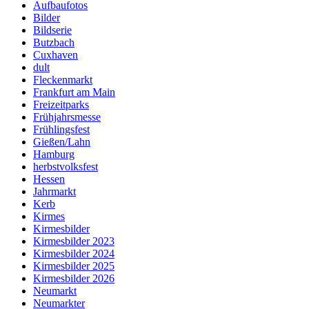
Aufbaufotos
Bilder
Bildserie
Butzbach
Cuxhaven
dult
Fleckenmarkt
Frankfurt am Main
Freizeitparks
Frühjahrsmesse
Frühlingsfest
Gießen/Lahn
Hamburg
herbstvolksfest
Hessen
Jahrmarkt
Kerb
Kirmes
Kirmesbilder
Kirmesbilder 2023
Kirmesbilder 2024
Kirmesbilder 2025
Kirmesbilder 2026
Neumarkt
Neumarkter