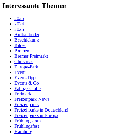
Interessante Themen
2025
2024
2026
Aufbaubilder
Beschickung
Bilder
Bremen
Bremer Freimarkt
Christmas
Europa-Park
Event
Event-Tipps
Events & Co
Fahrgeschäfte
Freimarkt
Freizeitpark-News
Freizeitparks
Freizeitparks in Deutschland
Freizeitparks in Europa
Frühlingsdom
Frühlingsfest
Hamburg