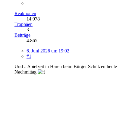
Reaktionen
14.978
Trophäen
3
Beiträge
4.865
6. Juni 2026 um 19:02
#1
Und ...Spielzeit in Haren beim Bürger Schützen heute
Nachmittag