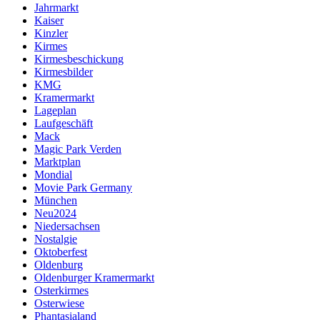
Jahrmarkt
Kaiser
Kinzler
Kirmes
Kirmesbeschickung
Kirmesbilder
KMG
Kramermarkt
Lageplan
Laufgeschäft
Mack
Magic Park Verden
Marktplan
Mondial
Movie Park Germany
München
Neu2024
Niedersachsen
Nostalgie
Oktoberfest
Oldenburg
Oldenburger Kramermarkt
Osterkirmes
Osterwiese
Phantasialand