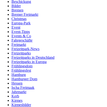
Beschickung
Bilder
Bremen
Bremer Freimarkt
Christmas
Europa-Park
Event
Event-Tipps
Events & Co
Fahrgeschäfte
Freimarkt
Freizeitpark-News
Freizeitparks
Freizeitparks in Deutschland
Freizeitparks in Europa
Frühlingsdom
Frühlingsfest
Hamburg
Hamburger Dom
Hessen
Ischa Freimaak
Jahrmarkt
Kerb
Kirmes
Kirmesbilder