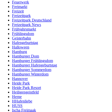
Feuerwerk
Freimarkt
Freizeit
Freizeitpark
Freizeitpark Deutschland
Freizeitpark News
Frühjahrsmarkt
Frühlingsdom
Geisterbahn
Hafengeburtstag
Halloween
Hamburg
Hamburger Dom
Hamburger Frühlingsdom
Hamburger Hafengeburtstag
Hamburger Sommerdom
Hamburger Winterdom
Hannover
Heide Park
Heide Park Resort
Heiligengeistfeld
Herne
HHafenliebe
HUSS
Ischa Freimaak