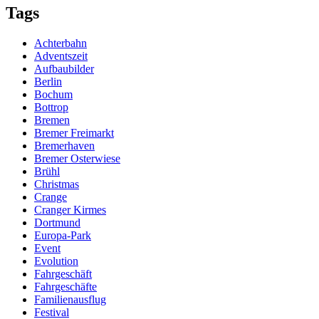
Tags
Achterbahn
Adventszeit
Aufbaubilder
Berlin
Bochum
Bottrop
Bremen
Bremer Freimarkt
Bremerhaven
Bremer Osterwiese
Brühl
Christmas
Crange
Cranger Kirmes
Dortmund
Europa-Park
Event
Evolution
Fahrgeschäft
Fahrgeschäfte
Familienausflug
Festival