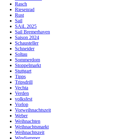
Rasch
Riesenrad
Rust
Sail
SAiL 2025
Sail Bremerhaven
Saison 2024
Schausteller
Schneider
Soltau
Sommerdom
Stoppelmarkt
Stuttgart
Tipps
Tripsdrill
Vechta
Verden
volksfest
Vorlop
Vorweihnachtszeit
Weber
Weihnachten
Weihnachtsmarkt
Weihnachtszeit
Windjammer