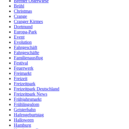
Bremer Osterwiese
Brühl
Christmas
Crange
Cranger Kirmes
Dortmund
Europa-Park
Event
Evolution
Fahrgeschäft
Fahrgeschäfte
Familienausflug
Festival
Feuerwerk
Freimarkt
Freizeit
Freizeitpark
Freizeitpark Deutschland
Freizeitpark News
Frühjahrsmarkt
Frühlingsdom
Geisterbahn
Hafengeburtstag
Halloween
Hamburg