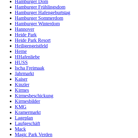
Hamburger Dom
Hamburger Frühlingsdom
Hamburger Hafengeburtstag
Hamburger Sommerdom
Hamburger Winterdom
Hannover
Heide Park
Heide Park Resort
Heiligengeistfeld
Herne
HHafenliebe
HUSS
Ischa Freimaak
Jahrmarkt
Kaiser
Kinzler
Kirmes
Kirmesbeschickung
Kirmesbilder
KMG
Kramermarkt
Lageplan
Laufgeschäft
Mack
Magic Park Verden