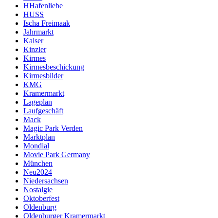
HHafenliebe
HUSS
Ischa Freimaak
Jahrmarkt
Kaiser
Kinzler
Kirmes
Kirmesbeschickung
Kirmesbilder
KMG
Kramermarkt
Lageplan
Laufgeschäft
Mack
Magic Park Verden
Marktplan
Mondial
Movie Park Germany
München
Neu2024
Niedersachsen
Nostalgie
Oktoberfest
Oldenburg
Oldenburger Kramermarkt