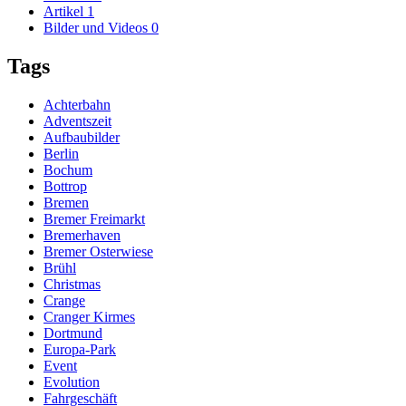
Artikel
1
Bilder und Videos
0
Tags
Achterbahn
Adventszeit
Aufbaubilder
Berlin
Bochum
Bottrop
Bremen
Bremer Freimarkt
Bremerhaven
Bremer Osterwiese
Brühl
Christmas
Crange
Cranger Kirmes
Dortmund
Europa-Park
Event
Evolution
Fahrgeschäft