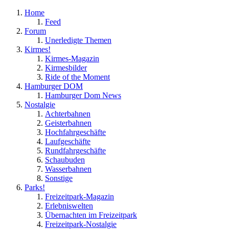
Home
Feed
Forum
Unerledigte Themen
Kirmes!
Kirmes-Magazin
Kirmesbilder
Ride of the Moment
Hamburger DOM
Hamburger Dom News
Nostalgie
Achterbahnen
Geisterbahnen
Hochfahrgeschäfte
Laufgeschäfte
Rundfahrgeschäfte
Schaubuden
Wasserbahnen
Sonstige
Parks!
Freizeitpark-Magazin
Erlebniswelten
Übernachten im Freizeitpark
Freizeitpark-Nostalgie