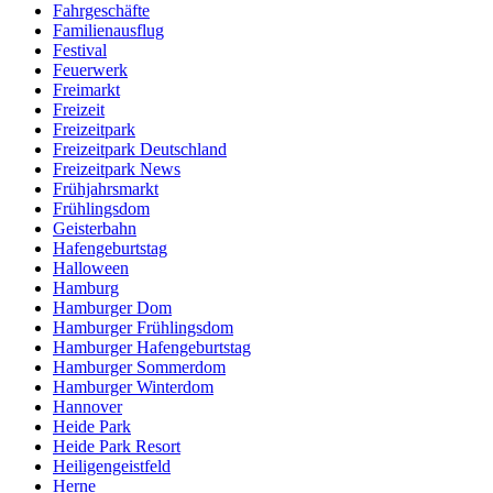
Fahrgeschäfte
Familienausflug
Festival
Feuerwerk
Freimarkt
Freizeit
Freizeitpark
Freizeitpark Deutschland
Freizeitpark News
Frühjahrsmarkt
Frühlingsdom
Geisterbahn
Hafengeburtstag
Halloween
Hamburg
Hamburger Dom
Hamburger Frühlingsdom
Hamburger Hafengeburtstag
Hamburger Sommerdom
Hamburger Winterdom
Hannover
Heide Park
Heide Park Resort
Heiligengeistfeld
Herne