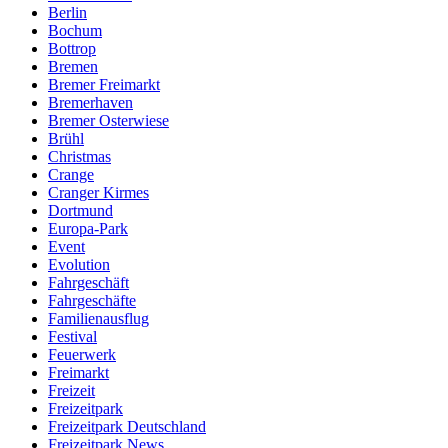
Berlin
Bochum
Bottrop
Bremen
Bremer Freimarkt
Bremerhaven
Bremer Osterwiese
Brühl
Christmas
Crange
Cranger Kirmes
Dortmund
Europa-Park
Event
Evolution
Fahrgeschäft
Fahrgeschäfte
Familienausflug
Festival
Feuerwerk
Freimarkt
Freizeit
Freizeitpark
Freizeitpark Deutschland
Freizeitpark News