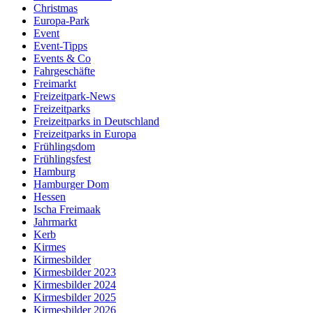
Christmas
Europa-Park
Event
Event-Tipps
Events & Co
Fahrgeschäfte
Freimarkt
Freizeitpark-News
Freizeitparks
Freizeitparks in Deutschland
Freizeitparks in Europa
Frühlingsdom
Frühlingsfest
Hamburg
Hamburger Dom
Hessen
Ischa Freimaak
Jahrmarkt
Kerb
Kirmes
Kirmesbilder
Kirmesbilder 2023
Kirmesbilder 2024
Kirmesbilder 2025
Kirmesbilder 2026