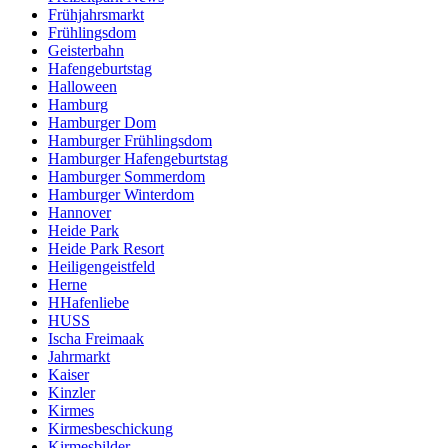
Frühjahrsmarkt
Frühlingsdom
Geisterbahn
Hafengeburtstag
Halloween
Hamburg
Hamburger Dom
Hamburger Frühlingsdom
Hamburger Hafengeburtstag
Hamburger Sommerdom
Hamburger Winterdom
Hannover
Heide Park
Heide Park Resort
Heiligengeistfeld
Herne
HHafenliebe
HUSS
Ischa Freimaak
Jahrmarkt
Kaiser
Kinzler
Kirmes
Kirmesbeschickung
Kirmesbilder