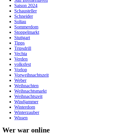
Sail Bremerhaven
Saison 2024
Schausteller
Schneider
Soltau
Sommerdom
Stoppelmarkt
Stuttgart
Tipps
Tripsdrill
Vechta
Verden
volksfest
Vorlop
Vorweihnachtszeit
Weber
Weihnachten
Weihnachtsmarkt
Weihnachtszeit
Windjammer
Winterdom
Winterzauber
Wissen
Wer war online