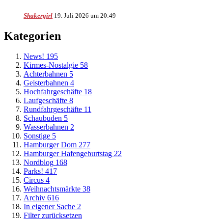
Shakergirl
19. Juli 2026 um 20:49
Kategorien
News!
195
Kirmes-Nostalgie
58
Achterbahnen
5
Geisterbahnen
4
Hochfahrgeschäfte
18
Laufgeschäfte
8
Rundfahrgeschäfte
11
Schaubuden
5
Wasserbahnen
2
Sonstige
5
Hamburger Dom
277
Hamburger Hafengeburtstag
22
Nordblog
168
Parks!
417
Circus
4
Weihnachtsmärkte
38
Archiv
616
In eigener Sache
2
Filter zurücksetzen