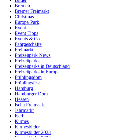
Bilder
Bremen
Bremer Freimarkt
Christmas
Europa-Park
Event
Event-Tipps
Events & Co
Fahrgeschäfte
Freimarkt
Freizeitpark-News
Freizeitparks
Freizeitparks in Deutschland
Freizeitparks in Europa
Frühlingsdom
Frühlingsfest
Hamburg
Hamburger Dom
Hessen
Ischa Freimaak
Jahrmarkt
Kerb
Kirmes
Kirmesbilder
Kirmesbilder 2023