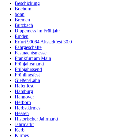
Beschickung
Bochum
bonn
Bremen
Butzbach
Dippemess im Frühjahr
Emden
Erfurt 99084 Altstadtfest 30.0
Fahrgeschäfte
Fastnachtsmesse
Frankfurt am Main
Frühjahrsmarkt
Frühjahrssend
Frühlingsfest
Gießen/Lahn
Hafenfest
Hamburg
Hannover
Herborn
Herbstkirmes
Hessen
Historischer Jahrmarkt
Jahrmarkt
Kerb
Kirmes