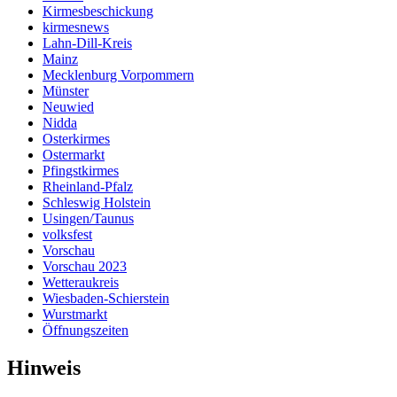
Kirmesbeschickung
kirmesnews
Lahn-Dill-Kreis
Mainz
Mecklenburg Vorpommern
Münster
Neuwied
Nidda
Osterkirmes
Ostermarkt
Pfingstkirmes
Rheinland-Pfalz
Schleswig Holstein
Usingen/Taunus
volksfest
Vorschau
Vorschau 2023
Wetteraukreis
Wiesbaden-Schierstein
Wurstmarkt
Öffnungszeiten
Hinweis