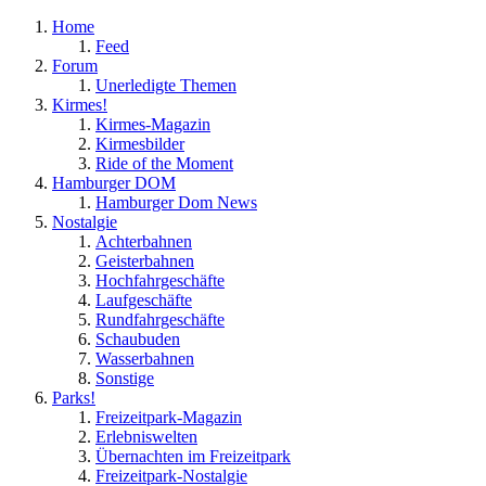
Home
Feed
Forum
Unerledigte Themen
Kirmes!
Kirmes-Magazin
Kirmesbilder
Ride of the Moment
Hamburger DOM
Hamburger Dom News
Nostalgie
Achterbahnen
Geisterbahnen
Hochfahrgeschäfte
Laufgeschäfte
Rundfahrgeschäfte
Schaubuden
Wasserbahnen
Sonstige
Parks!
Freizeitpark-Magazin
Erlebniswelten
Übernachten im Freizeitpark
Freizeitpark-Nostalgie