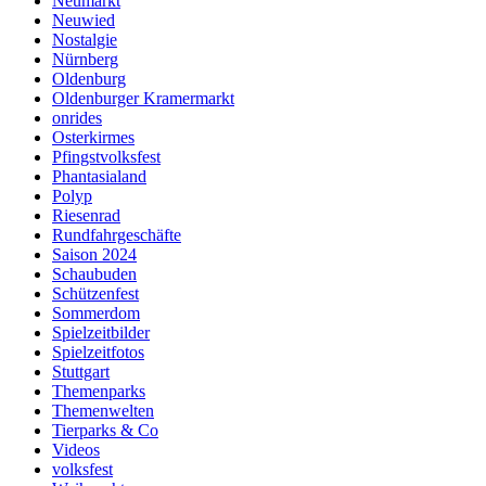
Neumarkt
Neuwied
Nostalgie
Nürnberg
Oldenburg
Oldenburger Kramermarkt
onrides
Osterkirmes
Pfingstvolksfest
Phantasialand
Polyp
Riesenrad
Rundfahrgeschäfte
Saison 2024
Schaubuden
Schützenfest
Sommerdom
Spielzeitbilder
Spielzeitfotos
Stuttgart
Themenparks
Themenwelten
Tierparks & Co
Videos
volksfest