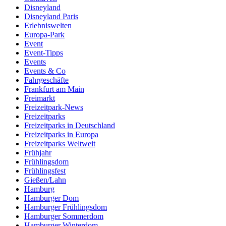
Disneyland
Disneyland Paris
Erlebniswelten
Europa-Park
Event
Event-Tipps
Events
Events & Co
Fahrgeschäfte
Frankfurt am Main
Freimarkt
Freizeitpark-News
Freizeitparks
Freizeitparks in Deutschland
Freizeitparks in Europa
Freizeitparks Weltweit
Frühjahr
Frühlingsdom
Frühlingsfest
Gießen/Lahn
Hamburg
Hamburger Dom
Hamburger Frühlingsdom
Hamburger Sommerdom
Hamburger Winterdom