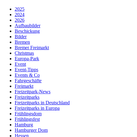
2025
2024
2026
Aufbaubilder
Beschickung
Bilder
Bremen
Bremer Freimarkt
Christmas
Europa-Park
Event
Event-Tipps
Events & Co
Fahrgeschäfte
Freimarkt
Freizeitpark-News
Freizeitparks
Freizeitparks in Deutschland
Freizeitparks in Europa
Frühlingsdom
Frühlingsfest
Hamburg
Hamburger Dom
Hessen