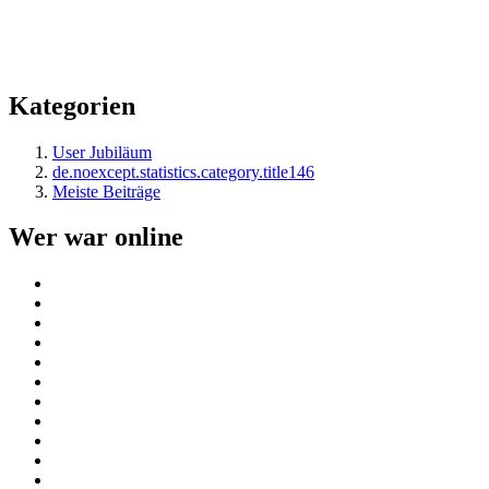
Kategorien
User Jubiläum
de.noexcept.statistics.category.title146
Meiste Beiträge
Wer war online