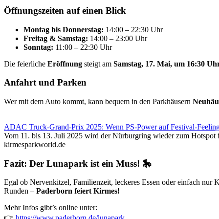
Öffnungszeiten auf einen Blick
Montag bis Donnerstag:
14:00 – 22:30 Uhr
Freitag & Samstag:
14:00 – 23:00 Uhr
Sonntag:
11:00 – 22:30 Uhr
Die feierliche
Eröffnung
steigt am
Samstag, 17. Mai, um 16:30 Uh
Anfahrt und Parken
Wer mit dem Auto kommt, kann bequem in den Parkhäusern
Neuhäu
ADAC Truck-Grand-Prix 2025: Wenn PS-Power auf Festival-Feeling t
Vom 11. bis 13. Juli 2025 wird der Nürburgring wieder zum Hotspot f
kirmesparkworld.de
Fazit: Der Lunapark ist ein Muss! 🎠
Egal ob Nervenkitzel, Familienzeit, leckeres Essen oder einfach nur 
Runden –
Paderborn feiert Kirmes!
Mehr Infos gibt’s online unter:
👉
https://www.paderborn.de/lunapark