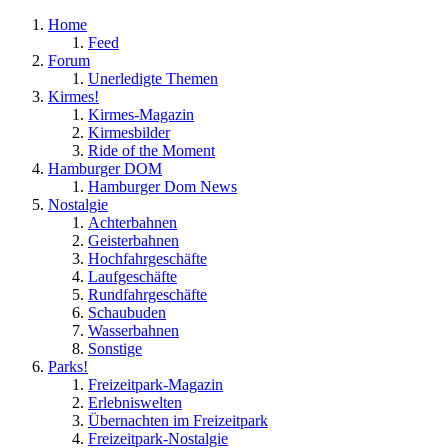
Home
Feed
Forum
Unerledigte Themen
Kirmes!
Kirmes-Magazin
Kirmesbilder
Ride of the Moment
Hamburger DOM
Hamburger Dom News
Nostalgie
Achterbahnen
Geisterbahnen
Hochfahrgeschäfte
Laufgeschäfte
Rundfahrgeschäfte
Schaubuden
Wasserbahnen
Sonstige
Parks!
Freizeitpark-Magazin
Erlebniswelten
Übernachten im Freizeitpark
Freizeitpark-Nostalgie