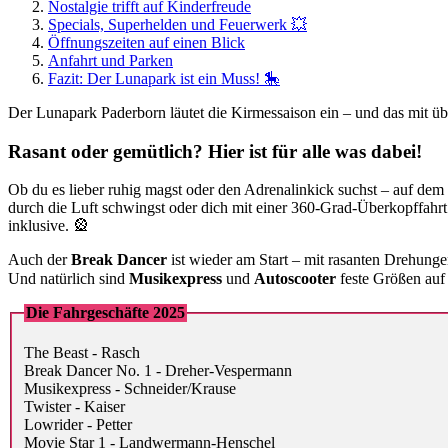
Nostalgie trifft auf Kinderfreude
Specials, Superhelden und Feuerwerk 💥
Öffnungszeiten auf einen Blick
Anfahrt und Parken
Fazit: Der Lunapark ist ein Muss! 🎠
Der Lunapark Paderborn läutet die Kirmessaison ein – und das mit üb
Rasant oder gemütlich? Hier ist für alle was dabei!
Ob du es lieber ruhig magst oder den Adrenalinkick suchst – auf dem 
durch die Luft schwingst oder dich mit einer 360-Grad-Überkopffahrt
inklusive. 🎡
Auch der
Break Dancer
ist wieder am Start – mit rasanten Drehung
Und natürlich sind
Musikexpress
und
Autoscooter
feste Größen auf 
Die Fahrgeschäfte 2025
The Beast - Rasch
Break Dancer No. 1 - Dreher-Vespermann
Musikexpress - Schneider/Krause
Twister - Kaiser
Lowrider - Petter
Movie Star 1 - Landwermann-Henschel