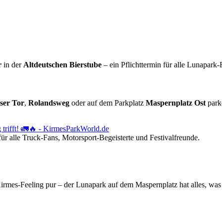
r
in der
Altdeutschen Bierstube
– ein Pflichttermin für alle Lunapark-
ser Tor
,
Rolandsweg
oder auf dem Parkplatz
Maspernplatz Ost
parke
rifft! 🚛🔥 - KirmesParkWorld.de
ür alle Truck-Fans, Motorsport-Begeisterte und Festivalfreunde.
Kirmes-Feeling pur – der Lunapark auf dem Maspernplatz hat alles, was