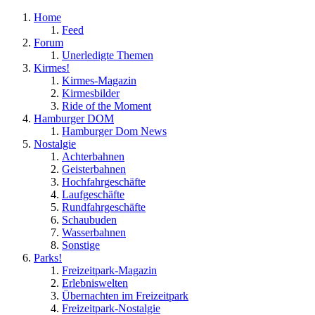
Home
Feed
Forum
Unerledigte Themen
Kirmes!
Kirmes-Magazin
Kirmesbilder
Ride of the Moment
Hamburger DOM
Hamburger Dom News
Nostalgie
Achterbahnen
Geisterbahnen
Hochfahrgeschäfte
Laufgeschäfte
Rundfahrgeschäfte
Schaubuden
Wasserbahnen
Sonstige
Parks!
Freizeitpark-Magazin
Erlebniswelten
Übernachten im Freizeitpark
Freizeitpark-Nostalgie