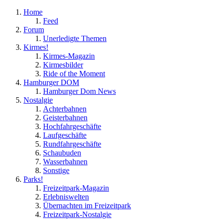
Home
Feed
Forum
Unerledigte Themen
Kirmes!
Kirmes-Magazin
Kirmesbilder
Ride of the Moment
Hamburger DOM
Hamburger Dom News
Nostalgie
Achterbahnen
Geisterbahnen
Hochfahrgeschäfte
Laufgeschäfte
Rundfahrgeschäfte
Schaubuden
Wasserbahnen
Sonstige
Parks!
Freizeitpark-Magazin
Erlebniswelten
Übernachten im Freizeitpark
Freizeitpark-Nostalgie