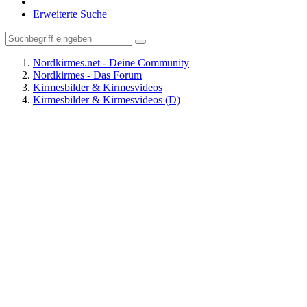
Erweiterte Suche
Nordkirmes.net - Deine Community
Nordkirmes - Das Forum
Kirmesbilder & Kirmesvideos
Kirmesbilder & Kirmesvideos (D)